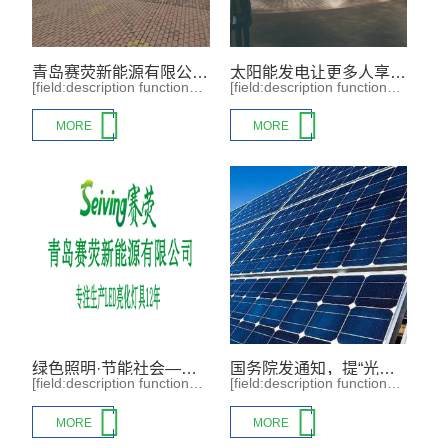
青岛赛荧新能源有限公司 公司团建 圆满成功
太阳能发电让更多人享用绿色电力之太阳能公厕
[field:description function="cn_substr(@me,300)"/]
[field:description function="cn_substr(@me,300)"/]


MORE
MORE
绿色照明·节能社会—— 欢迎光临青岛赛荧新能源有限公司官网
国务院发通知，提“光伏+”新模式
[field:description function="cn_substr(@me,300)"/]
[field:description function="cn_substr(@me,300)"/]


MORE
MORE