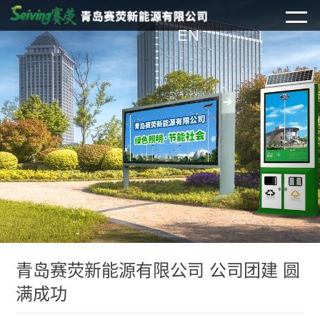
EN
青岛赛荧新能源有限公司 公司团建 圆
满成功