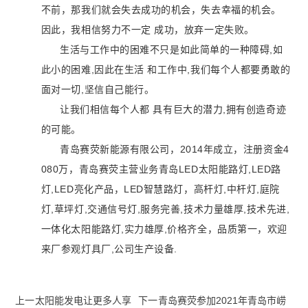
不前，那我们就会失去成功的机会，失去幸福的机会。
因此，我相信努力不一定 成功，放弃一定失败。
生活与工作中的困难不只是如此简单的一种障碍,如
此小的困难,因此在生活 和工作中,我们每个人都要勇敢的
面对一切,坚信自己能行。
让我们相信每个人都 具有巨大的潜力,拥有创造奇迹
的可能。
青岛赛荧新能源有限公司，2014年成立，注册资金4
080万，青岛赛荧主营业务青岛LED太阳能路灯,LED路
灯,LED亮化产品，LED智慧路灯，高杆灯,中杆灯,庭院
灯,草坪灯,交通信号灯,服务完善,技术力量雄厚,技术先进,
一体化太阳能路灯,实力雄厚,价格齐全，品质第一，欢迎
来厂参观灯具厂,公司生产设备.
上一
太阳能发电让更多人享
下一
青岛赛荧参加2021年青岛市崂