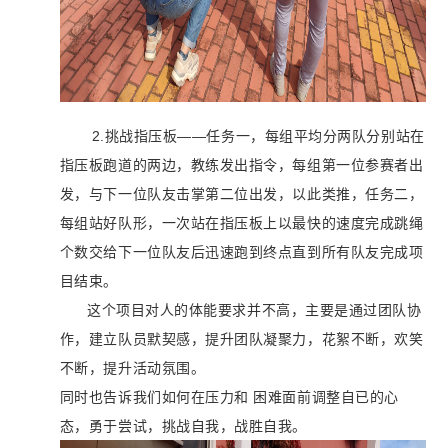
2.挑战指压板——任务一，每组平均分两队分别站在
指压板跑道的两边，教练发出指令，每组第一位参赛者出
发，与下一位队友击掌第二位出发，以此类推，任务二，
每组站好队形，一次站在指压板上以最快的速度完成跳绳
个数交给下一位队友后迅速跑到终点直到所有队友完成项
目结束。
这个项目对人的体能要求并不高，主要是通过团队协
作，建立队员默契感，提升团队凝聚力，花絮不断，欢笑
不断，提升活动氛围。
同时也告诉我们如何在压力和 困难面前调整自已的心
态，勇于尝试，挑战自我，战胜自我。